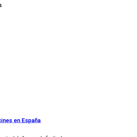
S
 cines en España