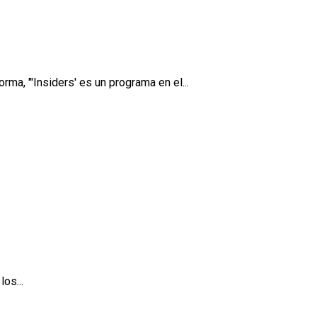
rma, "'Insiders' es un programa en el...
os...