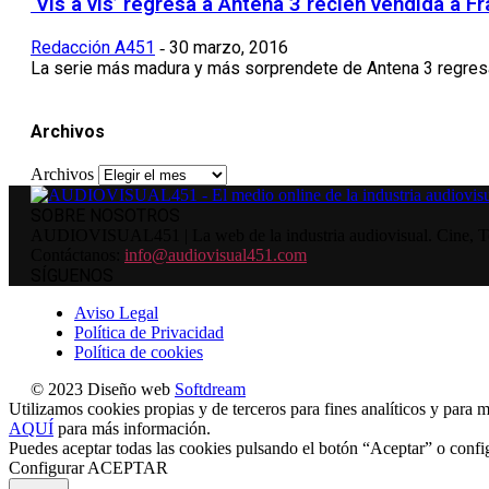
‘Vis a vis’ regresa a Antena 3 recién vendida a Fr
Redacción A451
30 marzo, 2016
-
La serie más madura y más sorprendete de Antena 3 regresa 
Archivos
Archivos
SOBRE NOSOTROS
AUDIOVISUAL451 | La web de la industria audiovisual. Cine, Tele
Contáctanos:
info@audiovisual451.com
SÍGUENOS
Aviso Legal
Política de Privacidad
Política de cookies
© 2023 Diseño web
Softdream
Utilizamos cookies propias y de terceros para fines analíticos y para m
AQUÍ
para más información.
Puedes aceptar todas las cookies pulsando el botón “Aceptar” o confi
Configurar
ACEPTAR