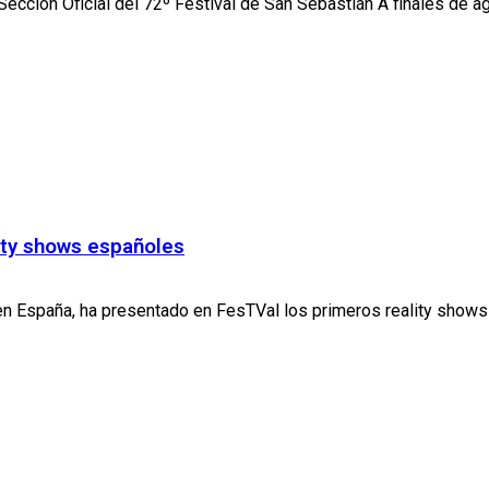
Sección Oficial del 72º Festival de San Sebastián A finales de ag
lity shows españoles
 en España, ha presentado en FesTVal los primeros reality shows 