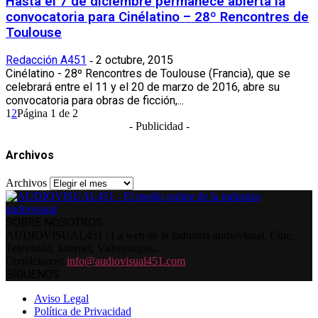
Hasta el 7 de diciembre permanece abierta la
convocatoria para Cinélatino – 28º Rencontres de
Toulouse
Redacción A451
2 octubre, 2015
-
Cinélatino - 28º Rencontres de Toulouse (Francia), que se
celebrará entre el 11 y el 20 de marzo de 2016, abre su
convocatoria para obras de ficción,...
1
2
Página 1 de 2
- Publicidad -
Archivos
Archivos
SOBRE NOSOTROS
AUDIOVISUAL451 | La web de la industria audiovisual. Cine,
Televisión, Internet, Videojuegos...
Contáctanos:
info@audiovisual451.com
SÍGUENOS
Aviso Legal
Política de Privacidad