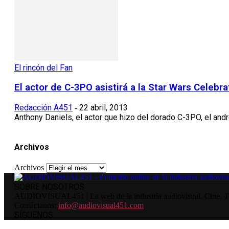
El rincón del Fan
El actor de C-3PO asistirá a la Star Wars Celebr
Redacción A451
22 abril, 2013
-
Anthony Daniels, el actor que hizo del dorado C-3PO, el andr
Archivos
Archivos
SOBRE NOSOTROS
AUDIOVISUAL451 | La web de la industria audiovisual. Cine, Tele
Contáctanos:
info@audiovisual451.com
SÍGUENOS