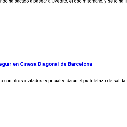
do ha sacado a pasear a Ovedito, el oso mitómano, y se lo ha ll
eguir en Cinesa Diagonal de Barcelona
o con otros invitados especiales darán el pistoletazo de salida e