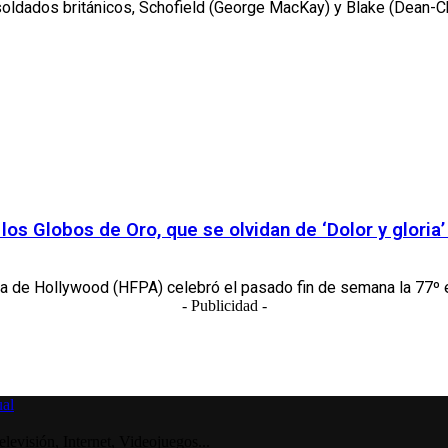
oldados británicos, Schofield (George MacKay) y Blake (Dean-Cha
los Globos de Oro, que se olvidan de ‘Dolor y gloria’ 
ra de Hollywood (HFPA) celebró el pasado fin de semana la 77º ed
- Publicidad -
visión, Internet, Videojuegos...