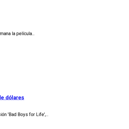
ana la película...
de dólares
n 'Bad Boys for Life',...