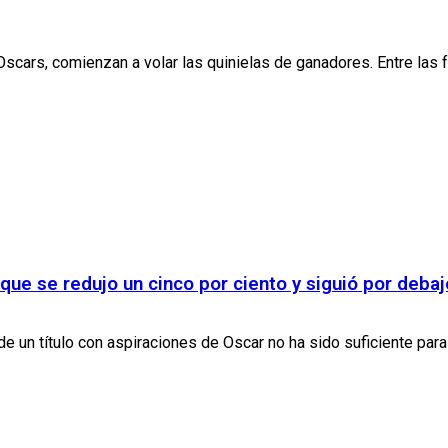
cars, comienzan a volar las quinielas de ganadores. Entre las fav
, que se redujo un cinco por ciento y siguió por deb
de un título con aspiraciones de Oscar no ha sido suficiente para 