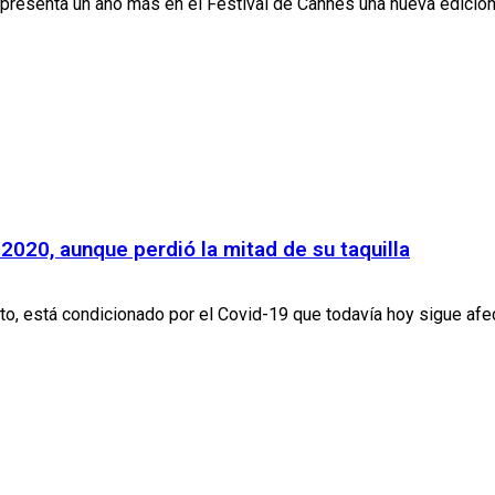
presenta un año más en el Festival de Cannes una nueva edición
 2020, aunque perdió la mitad de su taquilla
to, está condicionado por el Covid-19 que todavía hoy sigue afec