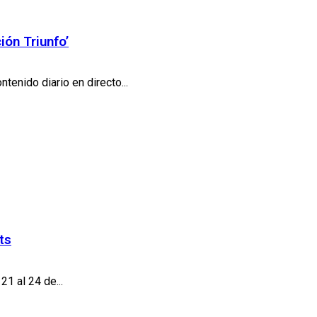
ión Triunfo’
tenido diario en directo...
ts
1 al 24 de...