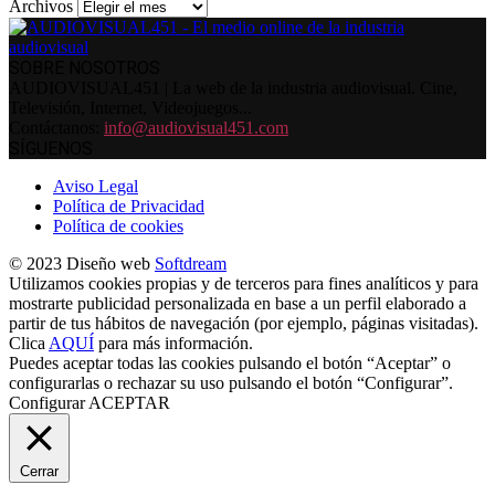
Archivos
SOBRE NOSOTROS
AUDIOVISUAL451 | La web de la industria audiovisual. Cine,
Televisión, Internet, Videojuegos...
Contáctanos:
info@audiovisual451.com
SÍGUENOS
Aviso Legal
Política de Privacidad
Política de cookies
© 2023 Diseño web
Softdream
Utilizamos cookies propias y de terceros para fines analíticos y para
mostrarte publicidad personalizada en base a un perfil elaborado a
partir de tus hábitos de navegación (por ejemplo, páginas visitadas).
Clica
AQUÍ
para más información.
Puedes aceptar todas las cookies pulsando el botón “Aceptar” o
configurarlas o rechazar su uso pulsando el botón “Configurar”.
Configurar
ACEPTAR
Cerrar