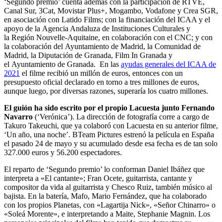
‘Segundo premio’ cuenta además con la participación de RTVE,
Canal Sur, 3Cat, Movistar Plus+, Mogambo, Vodafone y Crea SGR,
en asociación con Latido Films; con la financiación del ICAA y el
apoyo de la Agencia Andaluza de Instituciones Culturales y
la Región Nouvelle-Aquitaine, en colaboración con el CNC; y con
la colaboración del Ayuntamiento de Madrid, la Comunidad de
Madrid, la Diputación de Granada, Film In Granada y
el Ayuntamiento de Granada. En las
ayudas generales del ICAA de
2021
el filme recibió un millón de euros, entonces con un
presupuesto oficial declarado en torno a tres millones de euros,
aunque luego, por diversas razones, superaría los cuatro millones.
El guión ha sido escrito por el propio Lacuesta junto Fernando
Navarro
(‘Verónica’). La dirección de fotografía corre a cargo de
Takuro Takeuchi, que ya colaboró con Lacuesta en su anterior filme,
‘Un año, una noche’. BTeam Pictures estrenó la película en España
el pasado 24 de mayo y su acumulado desde esa fecha es de tan solo
327.000 euros y 56.200 espectadores.
El reparto de ‘Segundo premio’ lo conforman Daniel Ibáñez que
interpreta a «El cantante»; Fran Ocete, guitarrista, cantante y
compositor da vida al guitarrista y Chesco Ruiz, también músico al
bajista. En la batería, Mafo, Mario Fernández, que ha colaborado
con los propios Planetas, con «Lagartija Nick», «Señor Chinarro» o
«Soleá Morente», e interpretando a Maite, Stephanie Magnin. Los