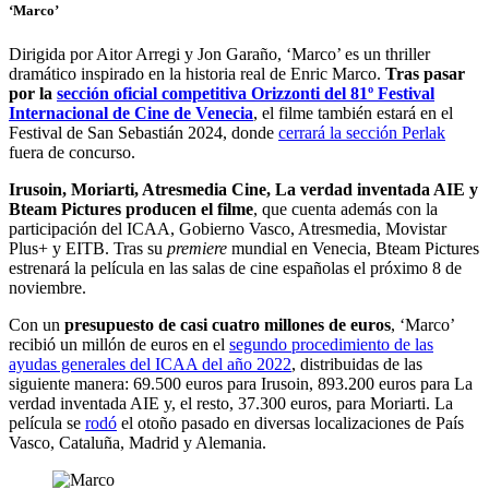
‘Marco’
Dirigida por Aitor Arregi y Jon Garaño, ‘Marco’ es un thriller
dramático inspirado en la historia real de Enric Marco.
Tras pasar
por la
sección oficial competitiva Orizzonti del 81º Festival
Internacional de Cine de Venecia
, el filme también estará en el
Festival de San Sebastián 2024, donde
cerrará la sección Perlak
fuera de concurso.
Irusoin, Moriarti, Atresmedia Cine, La verdad inventada AIE y
Bteam Pictures producen el filme
, que cuenta además con la
participación del ICAA, Gobierno Vasco, Atresmedia, Movistar
Plus+ y EITB. Tras su
premiere
mundial en Venecia, Bteam Pictures
estrenará la película en las salas de cine españolas el próximo 8 de
noviembre.
Con un
presupuesto de casi cuatro millones de euros
, ‘Marco’
recibió un millón de euros en el
segundo procedimiento de las
ayudas generales del ICAA del año 2022
, distribuidas de las
siguiente manera: 69.500 euros para Irusoin, 893.200 euros para La
verdad inventada AIE y, el resto, 37.300 euros, para Moriarti. La
película se
rodó
el otoño pasado en diversas localizaciones de País
Vasco, Cataluña, Madrid y Alemania.