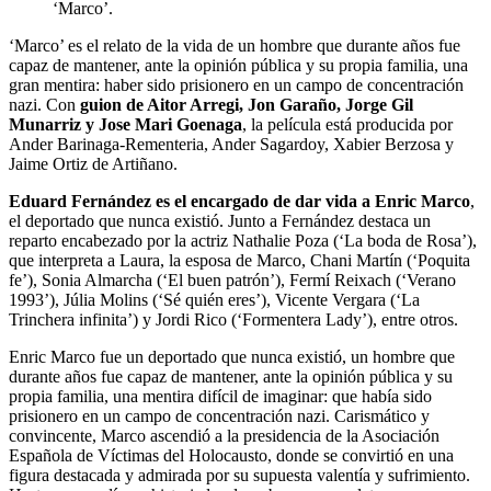
‘Marco’.
‘Marco’ es el relato de la vida de un hombre que durante años fue
capaz de mantener, ante la opinión pública y su propia familia, una
gran mentira: haber sido prisionero en un campo de concentración
nazi. Con
guion de Aitor Arregi, Jon Garaño, Jorge Gil
Munarriz y Jose Mari Goenaga
, la película está producida por
Ander Barinaga-Rementeria, Ander Sagardoy, Xabier Berzosa y
Jaime Ortiz de Artiñano.
Eduard Fernández es el encargado de dar vida a Enric Marco
,
el deportado que nunca existió. Junto a Fernández destaca un
reparto encabezado por la actriz Nathalie Poza (‘La boda de Rosa’),
que interpreta a Laura, la esposa de Marco, Chani Martín (‘Poquita
fe’), Sonia Almarcha (‘El buen patrón’), Fermí Reixach (‘Verano
1993’), Júlia Molins (‘Sé quién eres’), Vicente Vergara (‘La
Trinchera infinita’) y Jordi Rico (‘Formentera Lady’), entre otros.
Enric Marco fue un deportado que nunca existió, un hombre que
durante años fue capaz de mantener, ante la opinión pública y su
propia familia, una mentira difícil de imaginar: que había sido
prisionero en un campo de concentración nazi. Carismático y
convincente, Marco ascendió a la presidencia de la Asociación
Española de Víctimas del Holocausto, donde se convirtió en una
figura destacada y admirada por su supuesta valentía y sufrimiento.