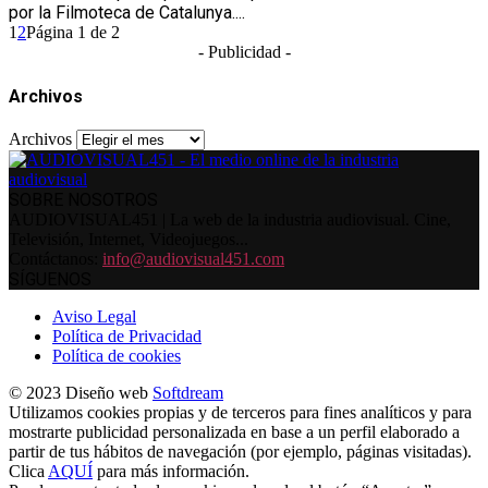
por la Filmoteca de Catalunya....
1
2
Página 1 de 2
- Publicidad -
Archivos
Archivos
SOBRE NOSOTROS
AUDIOVISUAL451 | La web de la industria audiovisual. Cine,
Televisión, Internet, Videojuegos...
Contáctanos:
info@audiovisual451.com
SÍGUENOS
Aviso Legal
Política de Privacidad
Política de cookies
© 2023 Diseño web
Softdream
Utilizamos cookies propias y de terceros para fines analíticos y para
mostrarte publicidad personalizada en base a un perfil elaborado a
partir de tus hábitos de navegación (por ejemplo, páginas visitadas).
Clica
AQUÍ
para más información.